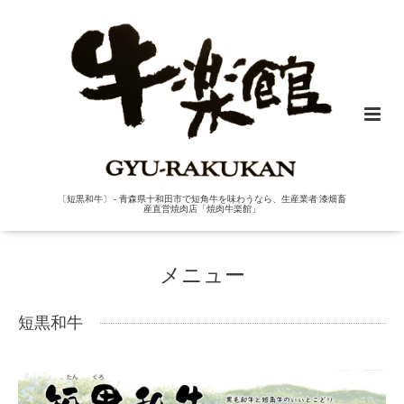
〔短黒和牛〕 - 青森県十和田市で短角牛を味わうなら、生産業者 漆畑畜
産直営焼肉店「焼肉牛楽館」
メニュー
短黒和牛