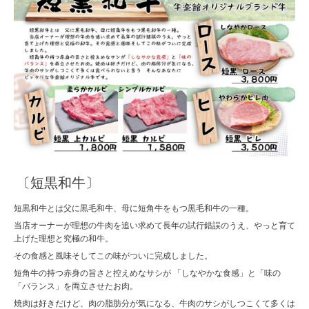
〔短黒和牛〕
短黒和牛とは父に黒毛和牛、母に短角牛をもつ黒毛和牛の一種。
当店オーナーが理想の牛肉を追い求めて長年の試行錯誤のうえ、やっと育て
上げた理想と究極の和牛。
その食感と風味そしてこの味がついに完成しました。
短角牛の持つ赤身の旨さと控えめなサシが 「しなやかな食感」と「味の
「バランス」を両立させたお肉。
焼肉は好きだけど、肉の脂肪分が気になる、牛肉のサシがしつこくて多くは