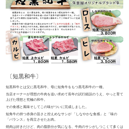
〔短黒和牛〕
短黒和牛とは父に黒毛和牛、母に短角牛をもつ黒毛和牛の一種。
当店オーナーが理想の牛肉を追い求めて長年の試行錯誤のうえ、やっと育て
上げた理想と究極の和牛。
その食感と風味そしてこの味がついに完成しました。
短角牛の持つ赤身の旨さと控えめなサシが 「しなやかな食感」と「味の
「バランス」を両立させたお肉。
焼肉は好きだけど、肉の脂肪分が気になる、牛肉のサシがしつこくて多くは