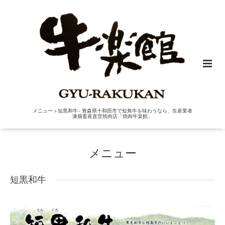
メニュー > 短黒和牛 - 青森県十和田市で短角牛を味わうなら、生産業者
漆畑畜産直営焼肉店「焼肉牛楽館」
メニュー
短黒和牛