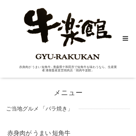
赤身肉が うまい 短角牛 - 青森県十和田市で短角牛を味わうなら、生産業
者 漆畑畜産直営焼肉店「焼肉牛楽館」
メニュー
ご当地グルメ 「バラ焼き」
赤身肉が うまい 短角牛