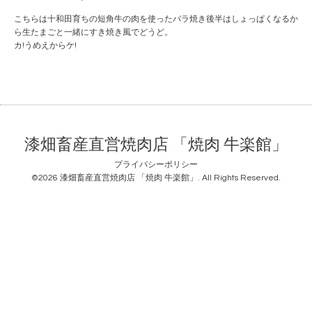
こちらは十和田育ちの短角牛の肉を使ったバラ焼き後半はしょっぱくなるか
ら生たまごと一緒にすき焼き風でどうど。
カ!うめえからケ!
漆畑畜産直営焼肉店 「焼肉 牛楽館」
プライバシーポリシー
©2026
漆畑畜産直営焼肉店 「焼肉 牛楽館」
. All Rights Reserved.