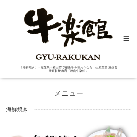
〔海鮮焼き〕 - 青森県十和田市で短角牛を味わうなら、生産業者 漆畑畜
産直営焼肉店「焼肉牛楽館」
メニュー
海鮮焼き